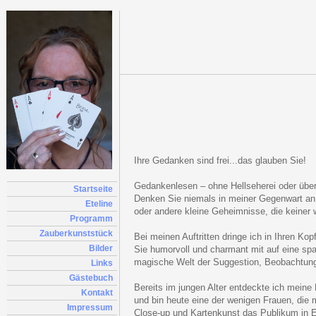
Ihre Gedanken sind frei...das glauben Sie!
Gedankenlesen – ohne Hellseherei oder über
Startseite
Denken Sie niemals in meiner Gegenwart a
Eteline
oder andere kleine Geheimnisse, die keiner w
Programm
Zauberkunststück
Bei meinen Auftritten dringe ich in Ihren Ko
Bilder
Sie humorvoll und charmant mit auf eine sp
magische Welt der Suggestion, Beobachtu
Links
Gästebuch
Bereits im jungen Alter entdeckte ich meine
Kontakt
und bin heute eine der wenigen Frauen, die 
Impressum
Close-up und Kartenkunst das Publikum in E